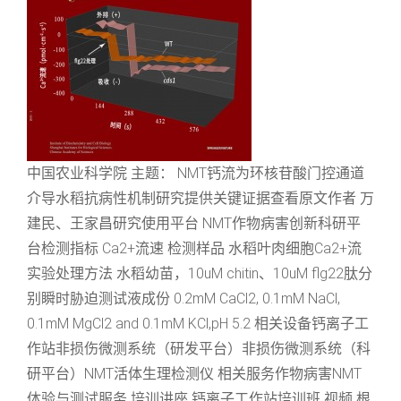
中国农业科学院 主题： NMT钙流为环核苷酸门控通道
介导水稻抗病性机制研究提供关键证据查看原文作者 万
建民、王家昌研究使用平台 NMT作物病害创新科研平
台检测指标 Ca2+流速 检测样品 水稻叶肉细胞Ca2+流
实验处理方法 水稻幼苗，10uM chitin、10uM flg22肽分
别瞬时胁迫测试液成份 0.2mM CaCl2, 0.1mM NaCl,
0.1mM MgCl2 and 0.1mM KCl,pH 5.2 相关设备钙离子工
作站非损伤微测系统（研发平台）非损伤微测系统（科
研平台）NMT活体生理检测仪 相关服务作物病害NMT
体验与测试服务 培训讲座 钙离子工作站培训班 视频 根