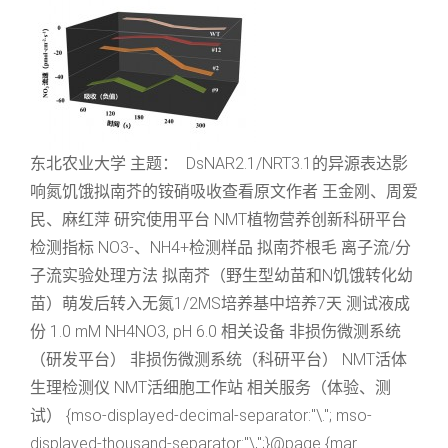
东北农业大学 主题： DsNAR2.1/NRT3.1的异源表达影
响氮饥饿拟南芥的铵硝吸收查看原文作者 王金刚、周爱
民、麻红萍 研究使用平台 NMT植物营养创新科研平台
检测指标 NO3-、NH4+检测样品 拟南芥根毛 离子流/分
子流实验处理方法 拟南芥（野生型幼苗和N饥饿转化幼
苗）萌发后转入无氮1/2MS培养基中培养7天 测试液成
份 1.0 mM NH4NO3, pH 6.0 相关设备 非损伤微测系统
（研发平台） 非损伤微测系统（科研平台） NMT活体
生理检测仪 NMT活细胞工作站 相关服务（体验、测
试） {mso-displayed-decimal-separator:"\."; mso-
displayed-thousand-separator:"\,";}@page {mar...