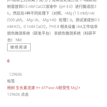
树苗放到0.5 mM CaCl2溶液中（pH 4.0）进行酸适应3
h，然后在4种不同处理下（对照、+Mg (1.5 mM)/+Al
(500 μM)、-Mg/-Al、-Mg/+Al）处理2 d。测试液成份0.5
mM KCl，0.1mM CaCl2，PH5.8 相关设备 IAA工作站非
损伤微测系统（研发平台） 非损伤微测系统（科研平
台） NM...
继续阅读
0
129606
标签:
杨树
生长素流速
H+-ATPase
Al耐受性
Mg2+
129606 点击