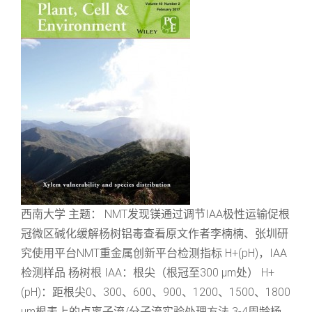
西南大学 主题： NMT发现镁通过调节IAA极性运输促根
冠微区碱化缓解杨树铝毒查看原文作者李楠楠、张圳研
究使用平台NMT重金属创新平台检测指标 H+(pH)，IAA
检测样品 杨树根 IAA：根尖（根冠至300 μm处） H+
(pH)：距根尖0、300、600、900、1200、1500、1800
μm根表上的点离子流/分子流实验处理方法 3-4周龄杨