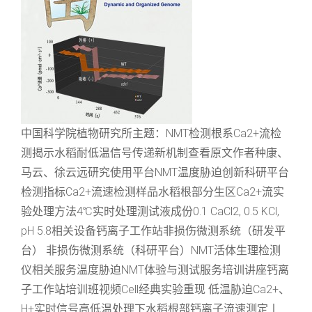
中国科学院植物研究所主题：NMT检测根系Ca2+流检
测揭示水稻耐低温信号传递新机制查看原文作者种康、
马云、徐云远研究使用平台NMT温度胁迫创新科研平台
检测指标Ca2+流速检测样品水稻根部分生区Ca2+流实
验处理方法4℃实时处理测试液成份0.1 CaCl2, 0.5 KCl,
pH 5.8相关设备钙离子工作站非损伤微测系统（研发平
台） 非损伤微测系统（科研平台）NMT活体生理检测
仪相关服务温度胁迫NMT体验与测试服务培训讲座钙离
子工作站培训班视频Cell经典实验重现 低温胁迫Ca2+、
H+实时信号高低温处理下水稻根部钙离子流速测定丨