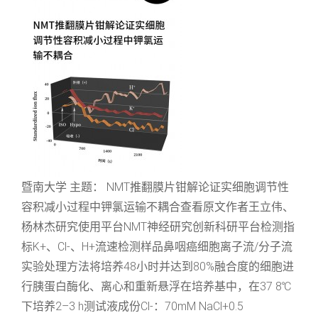
暨南大学 主题： NMT推翻膜片钳解论证实细胞调节性
容积减小过程中钾氯运输不耦合查看原文作者王立伟、
杨林杰研究使用平台NMT神经研究创新科研平台检测指
标K+、Cl-、H+流速检测样品鼻咽癌细胞离子流/分子流
实验处理方法将培养48小时并达到80%融合度的细胞进
行胰蛋白酶化、离心和重新悬浮在培养基中，在37 8℃
下培养2–3 h测试液成份Cl-：70mM NaCl+0.5