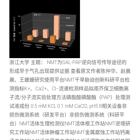
浙江大学 主题： NMT为SAL-PAP逆向信号传导途径的
形成早于气孔出现提供证据 查看原文作者陈仲华、赵晨
晨、王媛媛研究使用平台NMT干旱胁迫创新科研平台检
测指标K+、Ca2+、Cl−流速检测样品拟南芥保卫细胞离
子流/分子流实验处理方法磷脂酸磷酸酶（PAP）处理测
试液成份 0.5 mM KCl, 0.1 mM CaCl2, pH5.8相关设备非
损伤微测系统（研发平台）非损伤微测系统（科研平
台）NMT活体生理检测仪NMT活体根工作站NMT逆境研
究工作站NMT活体肿瘤工作站NMT金属腐蚀工作站钙离