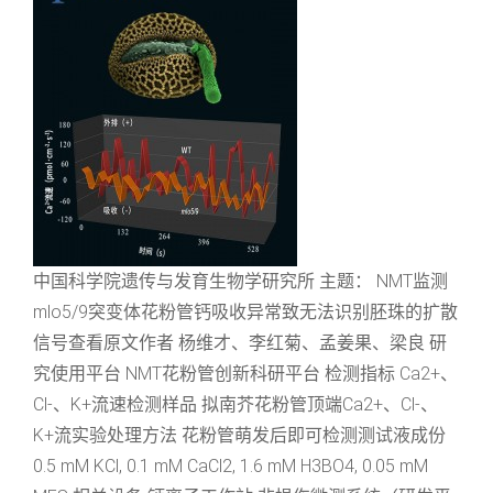
中国科学院遗传与发育生物学研究所 主题： NMT监测
mlo5/9突变体花粉管钙吸收异常致无法识别胚珠的扩散
信号查看原文作者 杨维才、李红菊、孟姜果、梁良 研
究使用平台 NMT花粉管创新科研平台 检测指标 Ca2+、
Cl-、K+流速检测样品 拟南芥花粉管顶端Ca2+、Cl-、
K+流实验处理方法 花粉管萌发后即可检测测试液成份
0.5 mM KCl, 0.1 mM CaCl2, 1.6 mM H3BO4, 0.05 mM