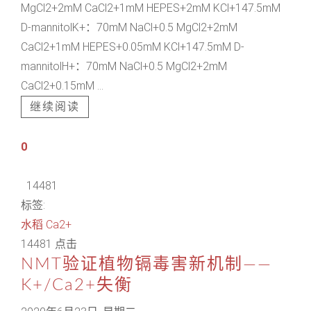
MgCl2+2mM CaCl2+1mM HEPES+2mM KCl+147.5mM
D-mannitolK+：70mM NaCl+0.5 MgCl2+2mM
CaCl2+1mM HEPES+0.05mM KCl+147.5mM D-
mannitolH+：70mM NaCl+0.5 MgCl2+2mM
CaCl2+0.15mM ...
继续阅读
0
14481
标签:
水稻
Ca2+
14481 点击
NMT验证植物镉毒害新机制——
K+/Ca2+失衡