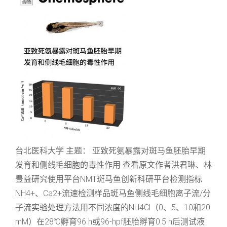
台北医科大学 主题： 亚致死氨暴露对斑马鱼胚胎早期
发育和侧线毛细胞的毒性作用 查看原文作者洪君琳、林
豊益研究使用平台NMT斑马鱼创新科研平台检测指标
NH4+、Ca2+流速检测样品斑马鱼侧线毛细胞离子流/分
子流实验处理方法用不同浓度的NH4Cl（0、5、10和20
mM）在28℃孵育96 h或96-hpf胚胎孵育0.5 h后测试液