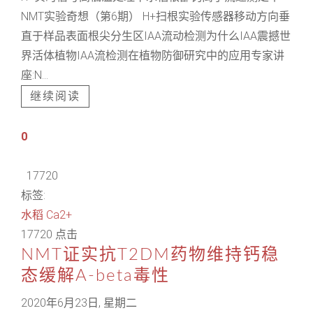
NMT实验奇想（第6期） H+扫根实验传感器移动方向垂
直于样品表面根尖分生区IAA流动检测为什么IAA震撼世
界活体植物IAA流检测在植物防御研究中的应用专家讲
座:N...
继续阅读
0
17720
标签:
水稻
Ca2+
17720 点击
NMT证实抗T2DM药物维持钙稳
态缓解A-beta毒性
2020年6月23日, 星期二