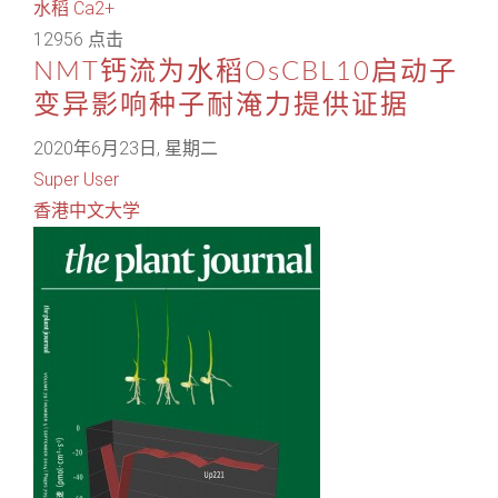
水稻
Ca2+
12956 点击
NMT钙流为水稻OsCBL10启动子
变异影响种子耐淹力提供证据
2020年6月23日, 星期二
Super User
香港中文大学