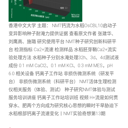
香港中文大学 主题： NMT钙流为水稻OsCBL10启动子
变异影响种子耐淹力提供证据 查看原文作者 张建华、
刘鹰高、施璐 研究使用平台 NMT种子研究创新科研平
台 检测指标 Ca2+流速 检测样品 水稻胚芽鞘Ca2+流实
验处理方法 水稻种子分别水淹处理32h、3d、4d测试液
成份 0.1 mM CaCl2、0.1 mM KCl、0.3 mM MES，pH
6.0 相关设备 钙离子工作站 非损伤微测系统（研发平
台） 非损伤微测系统（科研平台） NMT活体生理检测
仪相关服务（体验、测试） 种子研究NMT体验与测试
服务培训讲座 钙离子工作站培训班 视频 H+流是如何贯
穿水、肥两个方向成为研究核心思想的瞬时干旱胁迫下
水稻根部钙离子流速变化丨NMT实验奇想第13期