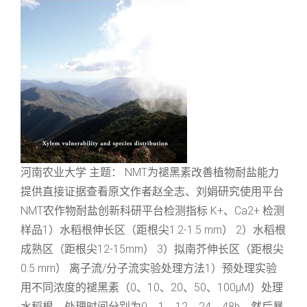
河南农业大学 主题： NMT为褪黑素改善植物耐盐能力
提供直接证据查看原文作者赵全志、刘娟研究使用平台
NMT农作物耐盐创新科研平台检测指标 K+、Ca2+ 检测
样品1）水稻根伸长区（距根尖1.2-1.5 mm） 2）水稻根
成熟区（距根尖12-15mm） 3）拟南芥伸长区（距根尖
0.5 mm） 离子流/分子流实验处理方法1）预处理实验
用不同浓度的褪黑素（0、10、20、50、100μM）处理
水稻根，处理时间分别为0、1、12、24、48h，然后暴