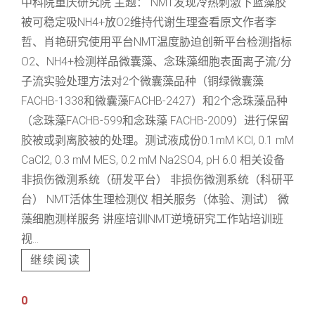
中科院重庆研究院 主题： NMT发现冷热刺激下蓝藻胶
被可稳定吸NH4+放O2维持代谢生理查看原文作者李
哲、肖艳研究使用平台NMT温度胁迫创新平台检测指标
O2、NH4+检测样品微囊藻、念珠藻细胞表面离子流/分
子流实验处理方法对2个微囊藻品种（铜绿微囊藻
FACHB-1338和微囊藻FACHB-2427）和2个念珠藻品种
（念珠藻FACHB-599和念珠藻 FACHB-2009）进行保留
胶被或剥离胶被的处理。测试液成份0.1mM KCl, 0.1 mM
CaCl2, 0.3 mM MES, 0.2 mM Na2SO4, pH 6.0 相关设备
非损伤微测系统（研发平台） 非损伤微测系统（科研平
台） NMT活体生理检测仪 相关服务（体验、测试） 微
藻细胞测样服务 讲座培训NMT逆境研究工作站培训班
视...
继续阅读
0