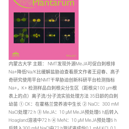
内蒙古大学 主题： NMT发现外源MeJA可促白刺根排
Na+降低Na/K比缓解盐胁迫查看原文作者王迎春、高子
奇研究使用平台NMT干旱胁迫创新科研平台检测指标
Na+，K+ 检测样品白刺根尖分生区（距根尖100 μm根
表上的点）离子流/分子流实验处理方法 35日龄的白刺
幼苗 ① CK：在霍格兰营养液中生长 ② NaCl：300 mM
NaCl处理72 h ③ MeJA：10 μM MeJA预处理6 h后转入
Hoagland溶液中72 h ④ MeN：10 μM MeJA预处理6 h
后转入300 mM NaCl中72 h测试液成份0.1 mM KCl, 0.1