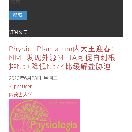
搜索
订阅文章
Physiol Plantarum内大王迎春：
NMT发现外源MeJA可促白刺根
排Na+降低Na/K比缓解盐胁迫
2020年6月23日, 星期二
Super User
内蒙古大学