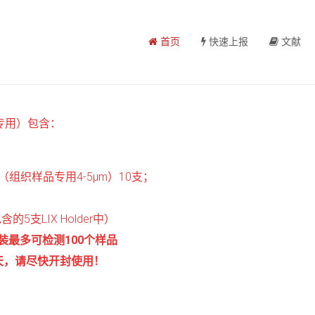
首页
快速上报
文献
专用）包含：
组织样品专用4-5μm）10支；
的5支LIX Holder中）
装最多可检测100个样品
天，请尽快开封使用！