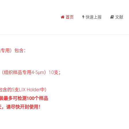
首页
快速上报
文献
品专用）包含：
组织样品专用4-5μm）10支；
的5支LIX Holder中）
装最多可检测100个样品
天，请尽快开封使用！