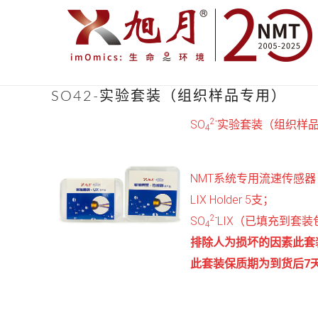
SO42-实验套装（组织样品专用）
2-
SO
实验套装（组织样
4
NMT系统专用流速传感器（
LIX Holder 5支；
2-
SO
LIX（已填充到套装包含
4
排除人为损坏的因素此套
此套装保质期为到货后7