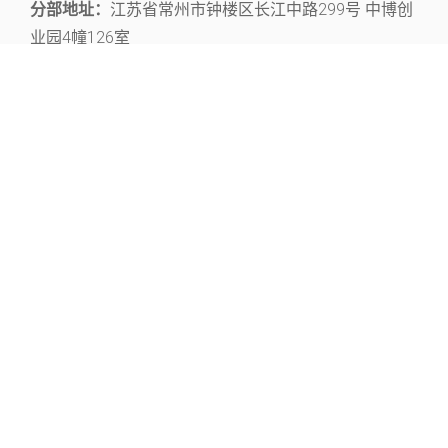
分部地址：
江苏省常州市钟楼区长江中路299号 中博创
业园4幢126室
关注官微，获取丰富的文献资源