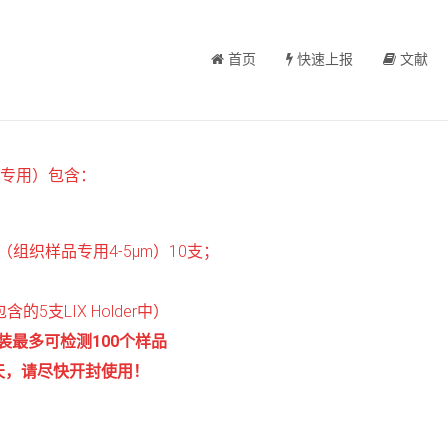
首页
快速上报
文献
专用）包含：
组织样品专用4-5μm）10支；
的5支LIX Holder中）
装最多可检测100个样品
天，请尽快开封使用！