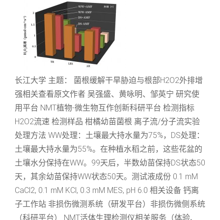
长江大学 主题： 菌根缓解干旱胁迫与根部H2O2外排增
强相关查看原文作者 吴强盛、黄咏明、邹英宁 研究使
用平台 NMT植物-微生物互作创新科研平台 检测指标
H2O2流速 检测样品 柑橘幼苗菌根 离子流/分子流实验
处理方法 WW处理：土壤最大持水量为75%，DS处理：
土壤最大持水量为55%。在种植水稻之前，这些花盆的
土壤水分保持在WW。99天后，半数幼苗保持DS状态50
天，其余幼苗保持WW状态50天。测试液成份 0.1 mM
CaCl2, 0.1 mM KCl, 0.3 mM MES, pH 6.0 相关设备 钙离
子工作站 非损伤微测系统（研发平台）非损伤微侧系统
（科研平台） NMT活体生理检测仪相关服务（体验、