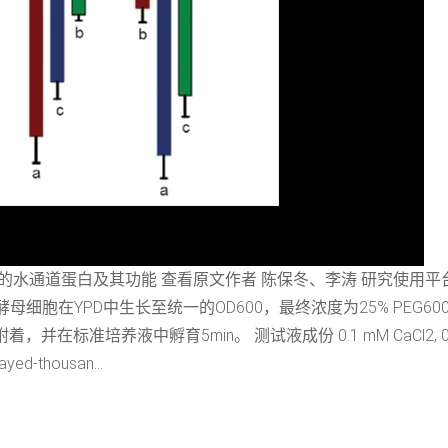
的水通道蛋白及其功能 查看原文作者 陈保冬、李涛 研究使用平台 
母细胞在YPD中生长至统一的OD600，最终浓度为25% PEG60
中孵育5min。 测试液成份 0.1 mM CaCl2, 0.1 mM KCl, 0
ayed-thousan...