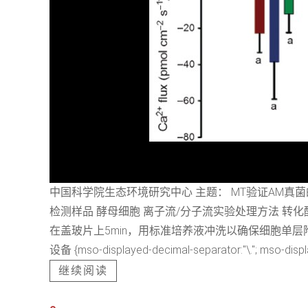
中国科学院生态环境研究中心 主题： MT验证AM真菌
检测样品 酵母细胞 离子流/分子流实验处理方法 转化酵
在盖玻片上5min，用标准培养液冲洗以确保细胞单层附着，并在标准培养液
设备 {mso-displayed-decimal-separator:"\."; mso-displ
继续阅读