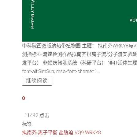
中科院西双版纳热带植物园 主题： 拟南芥WRKY8
测指标K+流速检测样品拟南芥根离子流/分子流实验处理方法150 mM
发平台） 非损伤微测系统（科研平台） NMT活体生理检测仪 相关服务（体验、测
font-alt:SimSun; mso-font-charset:1...
继续阅读
0
11442 点击
标签:
拟南芥
离子平衡
盐胁迫
VQ9
WRKY8