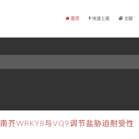
首页
快速上报
文献
：拟南芥WRKY8与VQ9调节盐胁迫耐受性