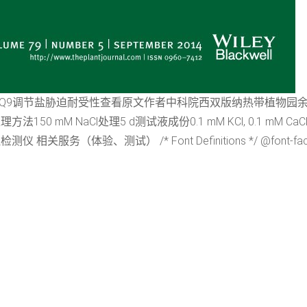
与VQ9调节盐胁迫耐受性查看原文作者中科院西双版纳热带植物园
 NaCl处理5 d测试液成份0.1 mM KCl, 0.1 mM CaCl2,
试） /* Font Definitions */ @font-face {font-famil