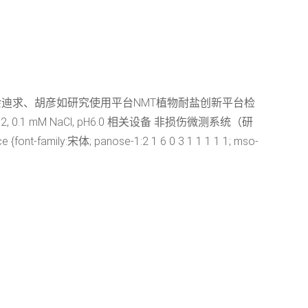
余迪求、胡彦如研究使用平台NMT植物耐盐创新平台检
 0.1 mM NaCl, pH6.0 相关设备 非损伤微测系统（研
y:宋体; panose-1:2 1 6 0 3 1 1 1 1 1; mso-