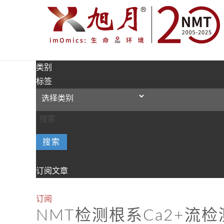
类别
标签
搜索
订阅文章
订阅
NMT检测根系Ca2+流