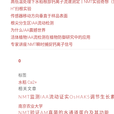
高低温处理下水稻根部钙离子流速测定丨NMT实验奇想（
+
H
扫根实验
传感器移动方向垂直于样品表面
根尖分生区IAA流动检测
为什么IAA震撼世界
活体植物IAA流检测在植物防御研究中的应用
专家讲座:NMT瞬时捕捉钙离子信号
0
标签:
水稻
Ca2+
相关文章
NMT监测IAA流动证实OsHAK5调节生
南京农业大学
NMT验证AM真菌的水通道蛋白及其功能