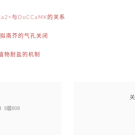
2+与DoCCaMK的关系
控拟南芥的气孔关闭
调节植物耐盐的机制
8层808