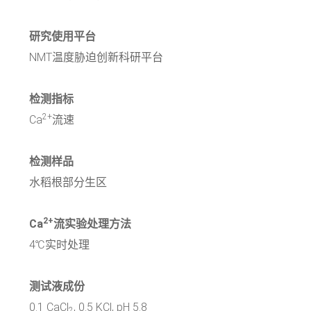
研究使用平台
NMT温度胁迫创新科研平台
检测指标
2+
Ca
流速
检测样品
水稻根部分生区
2+
Ca
流实验处理方法
4℃实时处理
测试液成份
0.1 CaCl
, 0.5 KCl, pH 5.8
2