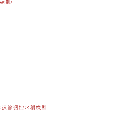
第6期）
长素运输调控水稻株型