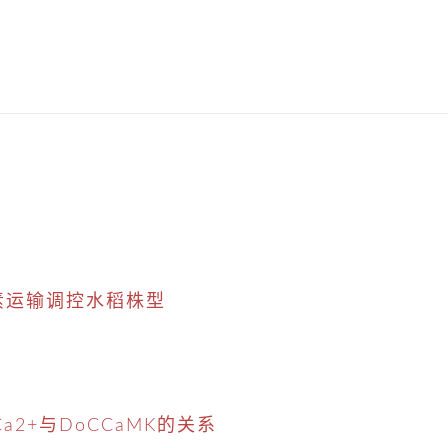
长素运输调控水稻株型
2+与DoCCaMK的关系