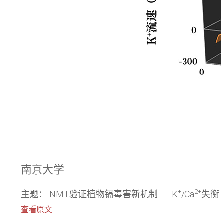
南京大学
+
2+
主题： NMT验证植物镉毒害新机制——K
/Ca
失衡
查看原文