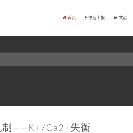
首页
快速上报
文献
——K+/Ca2+失衡