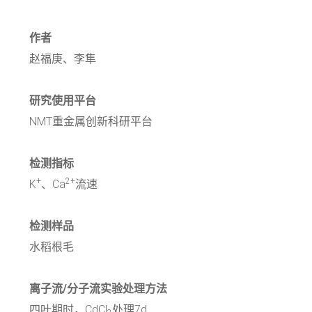
作者
赵福庚、李隼
研究使用平台
NMT重金属创新科研平台
检测指标
+
2+
K
、Ca
流速
检测样品
水稻根毛
离子流/分子流实验处理方法
四叶期时，CdCl
处理7d