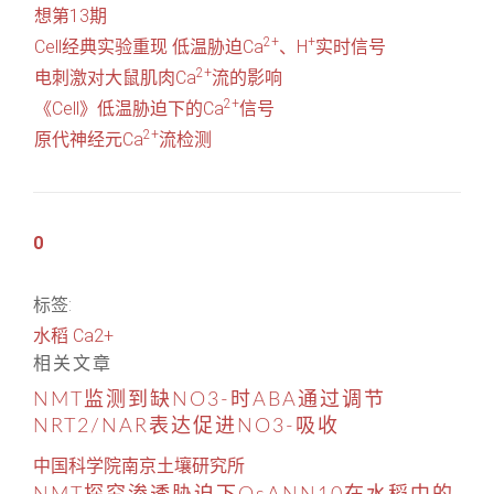
想第13期
2+
+
Cell经典实验重现 低温胁迫Ca
、H
实时信号
2+
电刺激对大鼠肌肉Ca
流的影响
2+
《Cell》低温胁迫下的Ca
信号
2+
原代神经元Ca
流检测
0
标签:
水稻
Ca2+
相关文章
NMT监测到缺NO3-时ABA通过调节
NRT2/NAR表达促进NO3-吸收
中国科学院南京土壤研究所