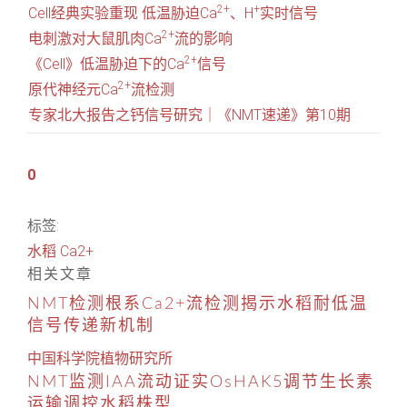
2+
+
Cell经典实验重现 低温胁迫Ca
、H
实时信号
2+
电刺激对大鼠肌肉Ca
流的影响
2+
《Cell》低温胁迫下的Ca
信号
2+
原代神经元Ca
流检测
专家北大报告之钙信号研究｜《NMT速递》第10期
0
标签:
水稻
Ca2+
相关文章
NMT检测根系Ca2+流检测揭示水稻耐低温
信号传递新机制
中国科学院植物研究所
NMT监测IAA流动证实OsHAK5调节生长素
运输调控水稻株型