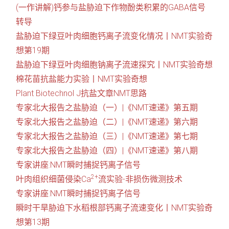
(一作讲解)钙参与盐胁迫下作物酚类积累的GABA信号
转导
盐胁迫下绿豆叶肉细胞钙离子流变化情况丨NMT实验奇
想第19期
盐胁迫下绿豆叶肉细胞钠离子流速探究丨NMT实验奇想
棉花苗抗盐能力实验丨NMT实验奇想
Plant Biotechnol J抗盐文章NMT思路
专家北大报告之盐胁迫（一）|
《NMT
速递》第五期
专家北大报告之盐胁迫（二）|
《NMT
速递》第六期
专家北大报告之盐胁迫（三）|
《NMT
速递》第七期
专家北大报告之盐胁迫（四）|
《NMT
速递》第八期
专家讲座:NMT瞬时捕捉钙离子信号
2+
叶肉组织细菌侵染Ca
流实验-非损伤微测技术
专家讲座:NMT瞬时捕捉钙离子信号
瞬时干旱胁迫下水稻根部钙离子流速变化丨NMT实验奇
想第13期