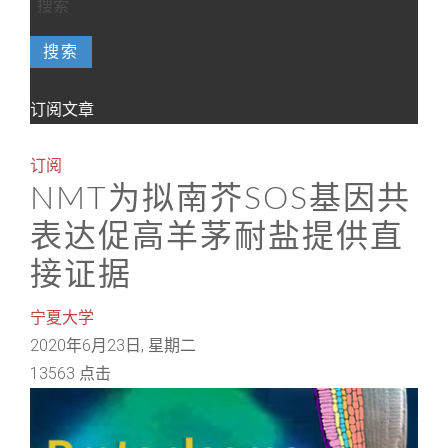
搜索
订阅文章
订阅
NMT为拟南芥SOS基因共
表达促高羊茅耐盐提供直
接证据
宁夏大学
2020年6月23日, 星期二
13563 点击