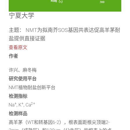
宁夏大学
主题： NMT为拟南芥SOS基因共表达促高羊茅耐
盐提供直接证据
查看原文
作者
许兴、麻冬梅
研究使用平台
NMT植物耐盐创新平台
检测指标
+
+
2+
Na
, K
, Ca
检测样品
高羊茅（WT和转基因6-2），根表面距根尖顶端2-