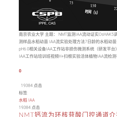
南京农业大学 主题： NMT监测IAA流动证实OsH
测样品水稻幼苗 IAA流实验处理方法7日龄的水稻幼苗分别在
pH6.0相关设备IAA工作站非损伤微测系统（研发
IAA工作站培训班视频H+扫根实验活体植物IAA流
0
19384 点击
标签:
水稻
IAA
19384 点击
NMT钙流为环核苷酸门控通道