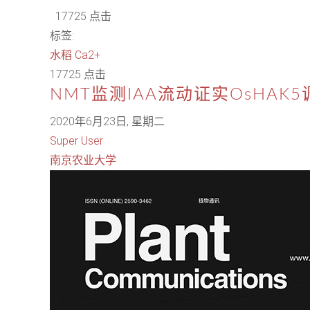
17725 点击
标签:
水稻
Ca2+
17725 点击
NMT监测IAA流动证实OsHA
2020年6月23日, 星期二
Super User
南京农业大学