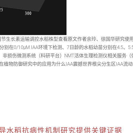
AK5调节生长素运输调控水稻株型查看原文作者余玲、徐国华研究使
0/10μM IAA环境下检测、7日龄的水稻幼苗分别在4.5、5.5、
平台）非损伤微测系统（科研平台）NMT活体生理检测仪相关服务
检测在植物防御研究中的应用为什么IAA震撼世界根尖分生区IAA
介导水稻抗病性机制研究提供关键证据