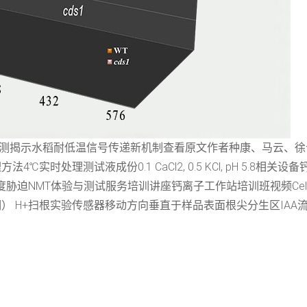
流检测揭示水稻耐低温信号传递新机制查看原文作者种康、马云、
4℃实时处理测试液成份0.1 CaCl2, 0.5 KCl, pH 5.
胁迫NMT体验与测试服务培训讲座钙离子工作站培训班视频Cell
） H+扫根实验传感器移动方向垂直于样品表面根尖分生区IAA流