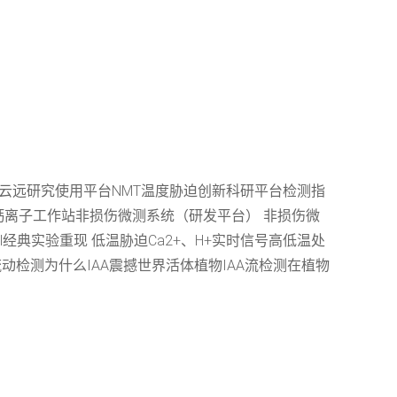
徐云远研究使用平台NMT温度胁迫创新科研平台检测指
8相关设备钙离子工作站非损伤微测系统（研发平台） 非损伤微
经典实验重现 低温胁迫Ca2+、H+实时信号高低温处
动检测为什么IAA震撼世界活体植物IAA流检测在植物