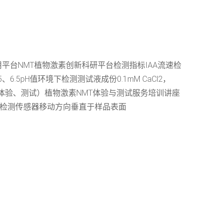
用平台NMT植物激素创新科研平台检测指标IAA流速检
6.5pH值环境下检测测试液成份0.1mM CaCl2，
（体验、测试）植物激素NMT体验与测试服务培训讲座
流动检测传感器移动方向垂直于样品表面