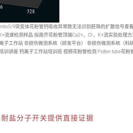
测mlo5/9突变体花粉管钙吸收异常致无法识别胚珠的扩散信号查
K+流速检测样品 拟南芥花粉管顶端Ca2+、Cl-、K+流实验处理方法 花
 MES 相关设备 钙离子工作站 非损伤微测系统（研发平台） 非损伤微测系
讲座 钙离子工作站培训班 视频花粉管检测 Pollen tube花粉
作为耐盐分子开关提供直接证据