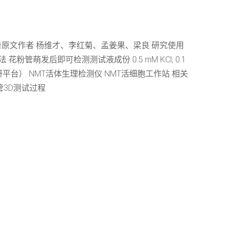
看原文作者 杨维才、李红菊、孟姜果、梁良 研究使用
粉管萌发后即可检测测试液成份 0.5 mM KCl, 0.1
统（科研平台） NMT活体生理检测仪 NMT活细胞工作站 相关
管3D测试过程