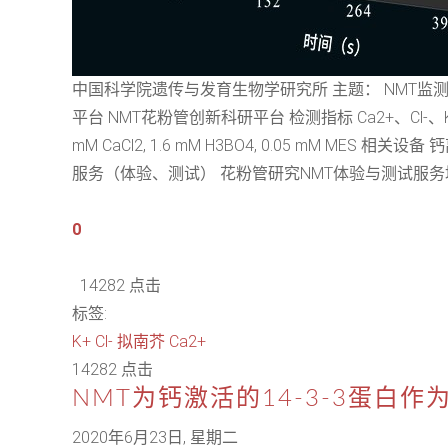
中国科学院遗传与发育生物学研究所 主题： NMT监
平台 NMT花粉管创新科研平台 检测指标 Ca2+、Cl-、
mM CaCl2, 1.6 mM H3BO4, 0.05 mM
服务（体验、测试） 花粉管研究NMT体验与测试服务培训
0
14282 点击
标签:
K+
Cl-
拟南芥
Ca2+
14282 点击
NMT为钙激活的14-3-3蛋白
2020年6月23日, 星期二