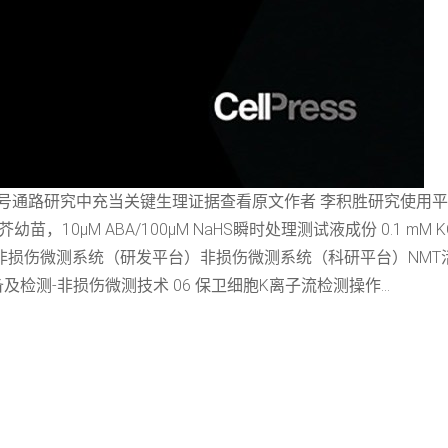
A信号通路研究中充当关键生理证据查看原文作者 李积胜研究使用平台
BA/100μM NaHS瞬时处理测试液成份 0.1 mM KCl, 0.1 mM Ca
设备 钙离子工作站非损伤微测系统（研发平台）非损伤微测系统（科研平台）
检测-非损伤微测技术 06 保卫细胞K离子流检测操作...