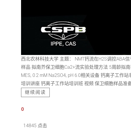
西北农林科技大学 主题： NMT钙流在H2S调控AB
样品 拟南芥保卫细胞Ca2+流实验处理方法 5周龄拟南芥幼苗，10μM A
MES, 0.2 mM Na2SO4, pH 6.0相关
培训讲座 钙离子工作站培训班 视频 保卫细胞样品准备及
继续阅读
0
14845 点击