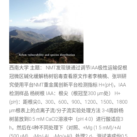
西南大学 主题： NMT发现镁通过调节IAA极性运输促根
冠微区碱化缓解杨树铝毒查看原文作者李楠楠、张圳研
究使用平台NMT重金属创新平台检测指标 H+(pH)，IAA
检测样品 杨树根 IAA：根尖（根冠至300 μm处） H+
(pH)：距根尖0、300、600、900、1200、1500、1800
μm根表上的点离子流/分子流实验处理方法 3-4周龄杨
树苗放到0.5 mM CaCl2溶液中（pH 4.0）进行酸适应3
h，然后在4种不同处理下（对照、+Mg (1.5 mM)/+Al
(500 μM)、-Mg/-Al、-Mg/+Al）处理2 d。测试液成份0.5