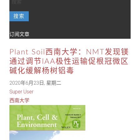
搜索
订阅文章
Plant Soil西南大学：NMT发现镁
通过调节IAA极性运输促根冠微区
碱化缓解杨树铝毒
2020年6月23日, 星期二
Super User
西南大学