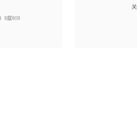
8层808
4幢126室
旭月（北京)科技有限公司© 2005-2026
京公网安备11010802047055号
京ICP备15058840号