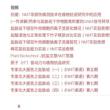
视频
孙健：NMT非损伤微测技术在植物抗逆研究中的应用
(一作讲解)钙参与盐胁迫下作物酚类积累的GABA信号转导
盐胁迫下绿豆叶肉细胞钙离子流变化情况丨NMT实验奇想
盐酸浸泡与正常处理下竹子根部对比实验丨NMT实验奇想
盐胁迫下绿豆叶肉细胞钠离子流速探究丨NMT实验奇想
棉花苗抗盐能力实验丨NMT实验奇想
Plant Biotechnol J抗盐文章NMT思路
+
质子（H
）驱动力与植物抗盐研究
专家北大报告之盐胁迫（一）|
《NMT
速递》第五期
专家北大报告之盐胁迫（二）|
《NMT
速递》第六期
专家北大报告之盐胁迫（三）|
《NMT
速递》第七期
专家北大报告之盐胁迫（四）|
《NMT
速递》第八期
0