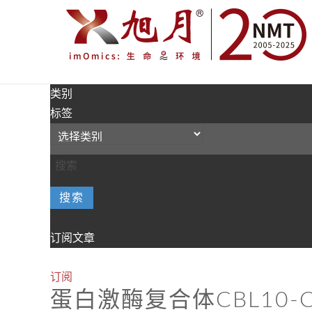
类别
标签
搜索
订阅文章
订阅
蛋白激酶复合体CBL10-