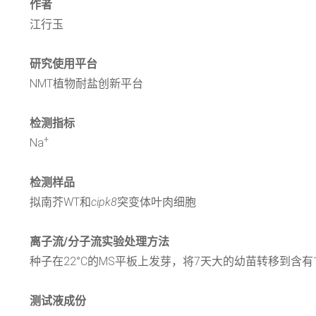
作者
江行玉
研究使用平台
NMT植物耐盐创新平台
检测指标
+
Na
检测样品
拟南芥WT和
cipk8
突变体叶肉细胞
离子流/分子流实验处理方法
种子在22°C的MS平板上发芽，将7天大的幼苗转移到含有100
测试液成份