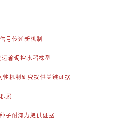
温信号传递新机制
长素运输调控水稻株型
病性机制研究提供关键证据
镉积累
响种子耐淹力提供证据