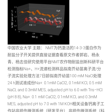
中国农业大学 主题： NMT为钙激活的14-3-3蛋白作为
耐盐分子开关提供直接证据查看原文作者郭岩、杨永
青、杨志佳研究使用平台NMT农作物耐盐创新科研平台
检测指标Na+、H+流速检测样品拟南芥幼苗离子流/分
子流实验处理方法7日龄拟南芥幼苗100 mM NaCl处理
24 h测试液成份Na+: 0.1mM CaCl2, 0.1mM KCl, 0.5 mM
NaCl, and 0.3mM MES, adjusted pH to 6.0 with Tris–HCl
(pH 8.8); Na+: 0.1 mM CaCl2, 0.1mM KCl, and 0.3mM
MES, adjusted pH to 7.0 with 1M KOH相关设备钙离子工
作站非损伤微测系统（研发平台） 非损伤微测系统（科