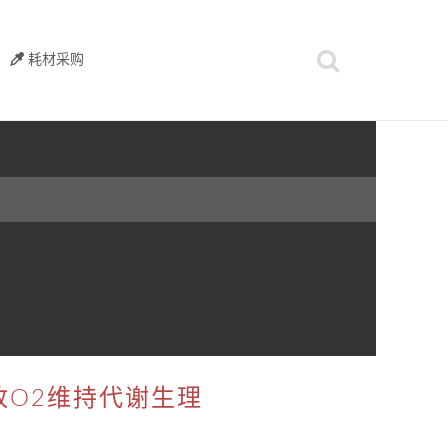
耗材采购
放O2维持代谢生理