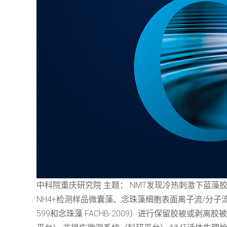
中科院重庆研究院 主题： NMT发现冷热刺激下蓝藻
NH4+检测样品微囊藻、念珠藻细胞表面离子流/分子流实验
599和念珠藻 FACHB-2009）进行保留胶被或剥离胶被的处理。测