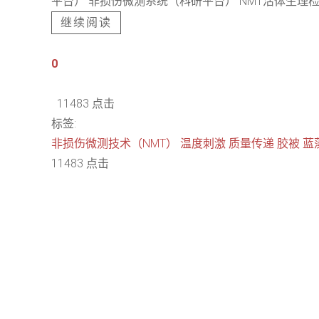
平台） 非损伤微测系统（科研平台） NMT活体生理检
继续阅读
0
11483 点击
标签:
非损伤微测技术（NMT）
温度刺激
质量传递
胶被
蓝
11483 点击