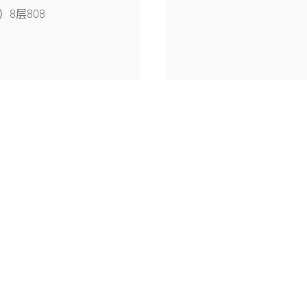
8层808
4幢126室
旭月（北京)科技有限公司© 2005-2026
京公网安备11010802047055号
京ICP备15058840号