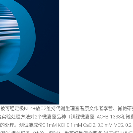
胶被可稳定吸NH4+放O2维持代谢生理查看原文作者李哲、肖艳研
处理方法对2个微囊藻品种（铜绿微囊藻FACHB-1338和微囊藻F
试液成份0.1mM KCl, 0.1 mM CaCl2, 0.3 mM MES, 0