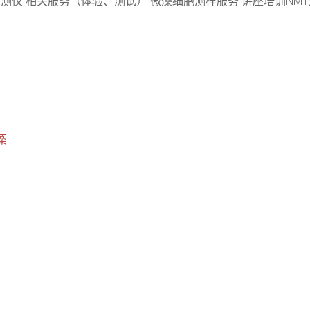
测仪 相关服务（体验、测试） 微藻细胞测样服务 讲座培训NMT逆
藻