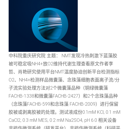
中科院重庆研究院 主题： NMT发现冷热刺激下蓝藻胶
被可稳定吸NH4+放O2维持代谢生理查看原文作者李
哲、肖艳研究使用平台NMT温度胁迫创新平台检测指标
O2、NH4+检测样品微囊藻、念珠藻细胞表面离子流/分
子流实验处理方法对2个微囊藻品种（铜绿微囊藻
FACHB-1338和微囊藻FACHB-2427）和2个念珠藻品种
（念珠藻FACHB-599和念珠藻 FACHB-2009）进行保留
胶被或剥离胶被的处理。测试液成份0.1mM KCl, 0.1 mM
CaCl2, 0.3 mM MES, 0.2 mM Na2SO4, pH 6.0 相关设备
非损伤微测系统（研发平台） 非损伤微测系统（科研平