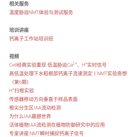
相关服务
温度胁迫NMT体验与测试服务
培训讲座
钙离子工作站培训班
视频
2+
+
Cell经典实验重现 低温胁迫Ca
、H
实时信号
高低温处理下水稻根部钙离子流速测定丨NMT实验奇想
（第6期）
+
H
扫根实验
传感器移动方向垂直于样品表面
根尖分生区IAA流动检测
为什么IAA震撼世界
活体植物IAA流检测在植物防御研究中的应用
专家讲座:NMT瞬时捕捉钙离子信号