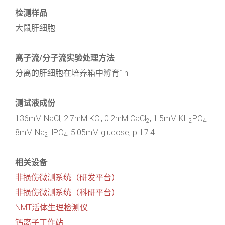
检测样品
大鼠肝细胞
离子流/分子流实验处理方法
分离的肝细胞在培养箱中孵育1h
测试液成份
136mM NaCl, 2.7mM KCl, 0.2mM CaCl
, 1.5mM KH
PO
,
2
2
4
8mM Na
HPO
, 5.05mM glucose, pH 7.4
2
4
相关设备
非损伤微测系统（研发平台）
非损伤微测系统（科研平台）
NMT活体生理检测仪
钙离子工作站