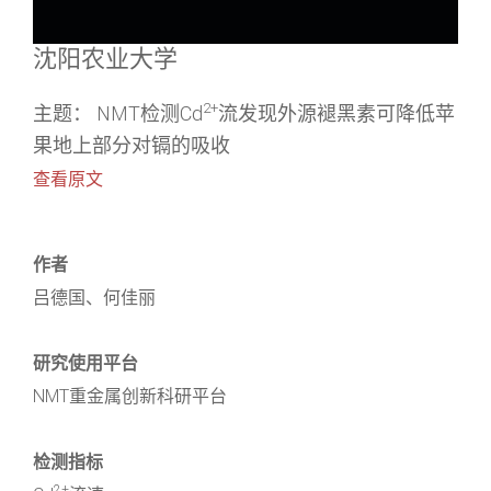
沈阳农业大学
2+
主题： NMT检测Cd
流发现外源褪黑素可降低苹
果地上部分对镉的吸收
查看原文
作者
吕德国、何佳丽
研究使用平台
NMT重金属创新科研平台
检测指标
2+