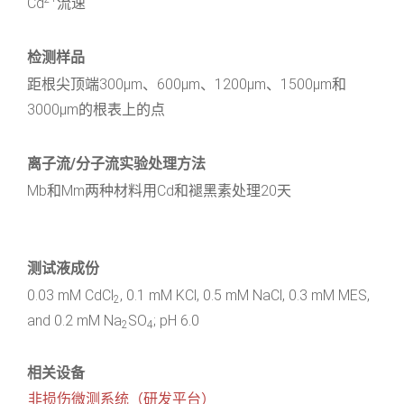
Cd
流速
检测样品
距根尖顶端300μm、600μm、1200μm、1500μm和
3000μm的根表上的点
离子流/分子流实验处理方法
Mb和Mm两种材料用Cd和褪黑素处理20天
测试液成份
0.03 mM CdCl
, 0.1 mM KCl, 0.5 mM NaCl, 0.3 mM MES,
2
and 0.2 mM Na
SO
; pH 6.0
2
4
相关设备
非损伤微测系统（研发平台）