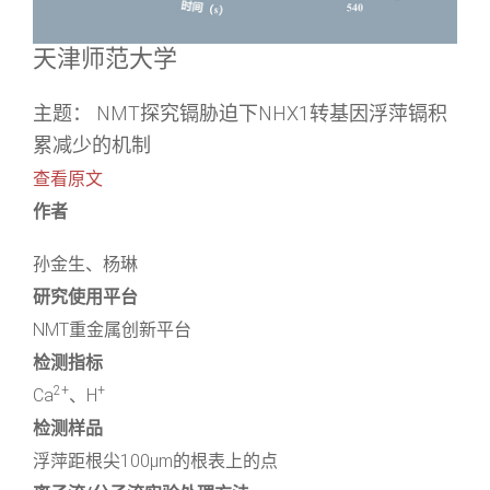
天津师范大学
主题： NMT探究镉胁迫下NHX1转基因浮萍镉积
累减少的机制
查看原文
作者
孙金生、杨琳
研究使用平台
NMT重金属创新平台
检测指标
2+
+
Ca
、H
检测样品
浮萍距根尖100μm的根表上的点