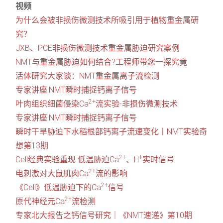
视频
为什么会被非损伤微测技术所吸引用于植物重金属研
究？
JXB、PCE非损伤微测技术重金属胁迫研究案例
NMT与重金属胁迫如何结合?工程师带您一探究竟
活体研究大家谈：NMT重金属离子流检测
专家讲座:NMT瞬时捕捉钙离子信号
2+
叶肉组织细菌侵染Ca
流实验-非损伤微测技术
专家讲座:NMT瞬时捕捉钙离子信号
瞬时干旱胁迫下水稻根部钙离子流速变化丨NMT实验奇
想第13期
2+
+
Cell经典实验重现 低温胁迫Ca
、H
实时信号
2+
电刺激对大鼠肌肉Ca
流的影响
2+
《Cell》低温胁迫下的Ca
信号
2+
原代神经元Ca
流检测
专家北大报告之钙信号研究｜《NMT速递》第10期