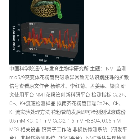
中国科学院遗传与发育生物学研究所 主题： NMT监测
mlo5/9突变体花粉管钙吸收异常致无法识别胚珠的扩散
信号查看原文作者 杨维才、李红菊、孟姜果、梁良 研
究使用平台 NMT花粉管创新科研平台 检测指标 Ca2+、
Cl-、K+流速检测样品 拟南芥花粉管顶端Ca2+、Cl-、
K+流实验处理方法 花粉管萌发后即可检测测试液成份
0.5 mM KCl, 0.1 mM CaCl2, 1.6 mM H3BO4, 0.05 mM
MES 相关设备 钙离子工作站 非损伤微测系统（研发平
台） 非损伤微测系统（科研平台） NMT活体生理检测