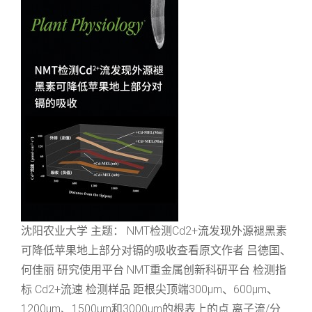
沈阳农业大学 主题： NMT检测Cd2+流发现外源褪黑素
可降低苹果地上部分对镉的吸收查看原文作者 吕德国、
何佳丽 研究使用平台 NMT重金属创新科研平台 检测指
标 Cd2+流速 检测样品 距根尖顶端300μm、600μm、
1200μm、1500μm和3000μm的根表上的点 离子流/分