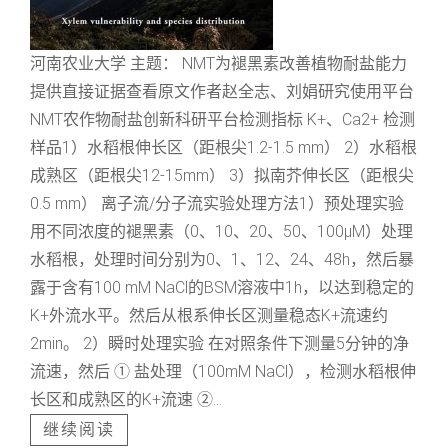
河南农业大学 主题： NMT为褪黑素改善植物耐盐能力
提供直接证据查看原文作者赵全志、刘娟研究使用平台
NMT农作物耐盐创新科研平台检测指标 K+、Ca2+ 检测
样品1）水稻根伸长区（距根尖1.2-1.5 mm） 2）水稻根
成熟区（距根尖12-15mm） 3）拟南芥伸长区（距根尖
0.5 mm） 离子流/分子流实验处理方法1）预处理实验
用不同浓度的褪黑素（0、10、20、50、100μM）处理
水稻根，处理时间分别为0、1、12、24、48h，然后暴
露于含有100 mM NaCl的BSM溶液中1h，以达到稳定的
K+外流水平。然后从根系伸长区测量稳态K+流速约
2min。 2）瞬时处理实验 在对照条件下测量5分钟的净
流速，然后 ① 盐处理（100mM NaCl），检测水稻根伸
长区和成熟区的K+流速 ②...
继续阅读