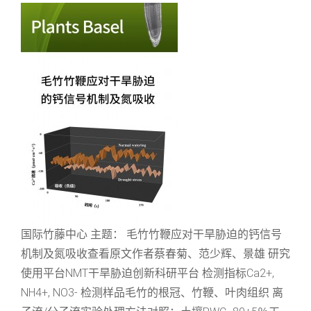
国际竹藤中心 主题： 毛竹竹鞭应对干旱胁迫的钙信号
机制及氮吸收查看原文作者蔡春菊、范少辉、景雄 研究
使用平台NMT干旱胁迫创新科研平台 检测指标Ca2+,
NH4+, NO3- 检测样品毛竹的根冠、竹鞭、叶肉组织 离