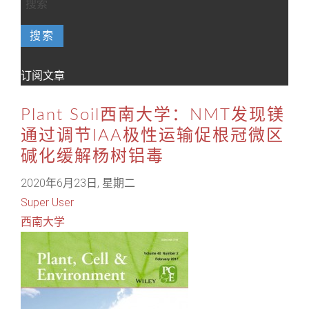
搜索
订阅文章
Plant Soil西南大学：NMT发现镁
通过调节IAA极性运输促根冠微区
碱化缓解杨树铝毒
2020年6月23日, 星期二
Super User
西南大学