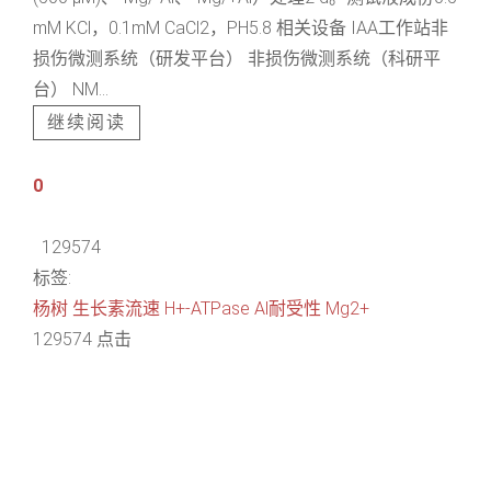
mM KCl，0.1mM CaCl2，PH5.8 相关设备 IAA工作站非
损伤微测系统（研发平台） 非损伤微测系统（科研平
台） NM...
继续阅读
0
129574
标签:
杨树
生长素流速
H+-ATPase
Al耐受性
Mg2+
129574 点击