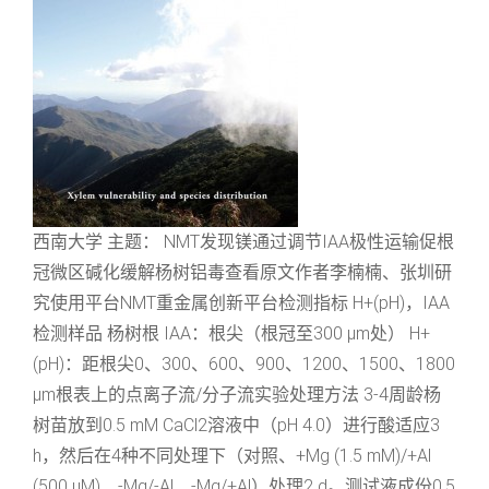
西南大学 主题： NMT发现镁通过调节IAA极性运输促根
冠微区碱化缓解杨树铝毒查看原文作者李楠楠、张圳研
究使用平台NMT重金属创新平台检测指标 H+(pH)，IAA
检测样品 杨树根 IAA：根尖（根冠至300 μm处） H+
(pH)：距根尖0、300、600、900、1200、1500、1800
μm根表上的点离子流/分子流实验处理方法 3-4周龄杨
树苗放到0.5 mM CaCl2溶液中（pH 4.0）进行酸适应3
h，然后在4种不同处理下（对照、+Mg (1.5 mM)/+Al
(500 μM)、-Mg/-Al、-Mg/+Al）处理2 d。测试液成份0.5