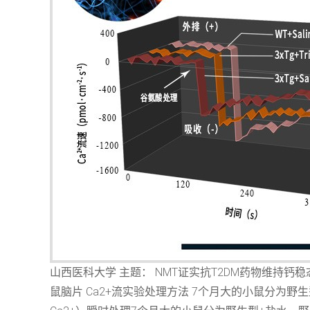
山西医科大学 主题： NMT证实抗T2DM药物维持钙稳
鼠脑片 Ca2+流实验处理方法 7个月大的小鼠分为野生型+盐水，野