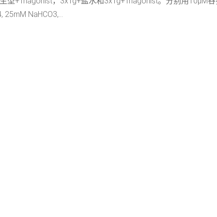
gonist，3xTg+盐水和3xTg+Triagonist。分别用10μM谷氨
25mM NaHCO3,...