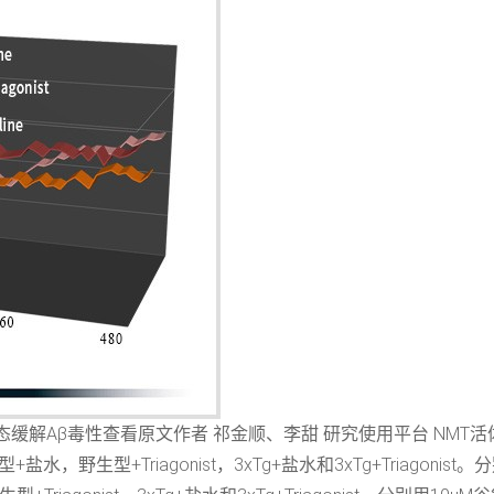
态缓解Aβ毒性查看原文作者 祁金顺、李甜 研究使用平台 NMT活
生型+Triagonist，3xTg+盐水和3xTg+Triagonist。分别