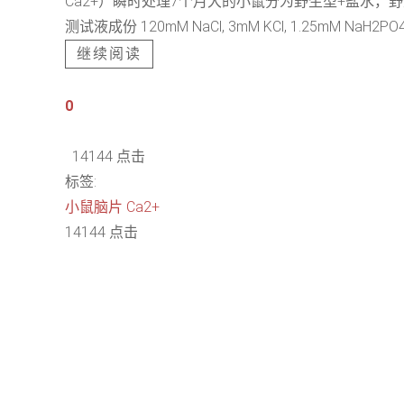
Ca2+）瞬时处理7个月大的小鼠分为野生型+盐水，野生型+Tria
测试液成份 120mM NaCl, 3mM KCl, 1.25mM NaH2PO4, 
继续阅读
0
14144 点击
标签:
小鼠脑片
Ca2+
14144 点击