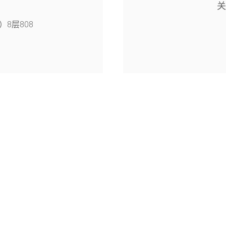
8层808
4幢126室
旭月（北京)科技有限公司© 2005-2026
京公网安备11010802047055号
京ICP备15058840号