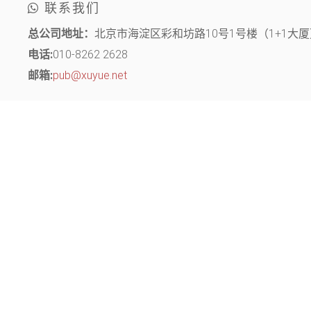
联系我们
总公司地址：
北京市海淀区彩和坊路10号1号楼（1+1大厦）
电话:
010-8262 2628
邮箱:
pub@xuyue.net
分部地址：
江苏省常州市钟楼区长江中路299号 中博创业园