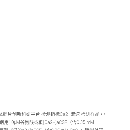
体脑片创新科研平台 检测指标Ca2+流速 检测样品 小
用10μM谷氨酸或低[Ca2+]aCSF（含0.35 mM