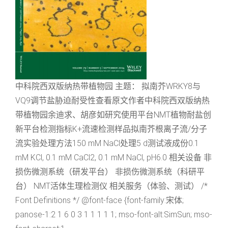
中科院西双版纳热带植物园 主题： 拟南芥WRKY8与
VQ9调节盐胁迫耐受性查看原文作者中科院西双版纳热
带植物园余迪求、胡彦如研究使用平台NMT植物耐盐创
新平台检测指标K+流速检测样品拟南芥根离子流/分子
流实验处理方法150 mM NaCl处理5 d测试液成份0.1
mM KCl, 0.1 mM CaCl2, 0.1 mM NaCl, pH6.0 相关设备 非
损伤微测系统（研发平台） 非损伤微测系统（科研平
台） NMT活体生理检测仪 相关服务（体验、测试） /*
Font Definitions */ @font-face {font-family:宋体;
panose-1:2 1 6 0 3 1 1 1 1 1; mso-font-alt:SimSun; mso-