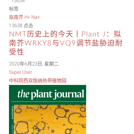
13638
标签:
拟南芥
H+
Na+
13638 点击
NMT历史上的今天丨Plant J：拟
南芥WRKY8与VQ9调节盐胁迫耐
受性
2020年6月23日, 星期二
Super User
中科院西双版纳热带植物园